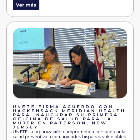
Ver más
UNETE FIRMA ACUERDO CON
HACKENSACK MERIDIAN HEALTH
PARA INAUGURAR SU PRIMERA
OFICINA DE SALUD PARA LA
MUJER EN PATERSON, NEW
JERSEY
UNETE, la organización comprometida con acercar la
salud preventiva a comunidades hispanas vulnerables