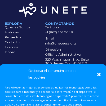
EXPLORA
CONTACTANOS
Quienes Somos
Teléfono
Historias
+1 (862) 263 9048
Proyectos
Email
Contacto
info@uneteusa.org
Eventos
Direccion
Donar
Officina Administrativa:
525 Washington Blvd, Suite
300, Jersey City, NJ 07310
Officina Medica:
Gestionar el consentimiento de
140 Market St. 5th Floor,
Paterson, NJ 07505
las cookies
Para ofrecer las mejores experiencias, utilizamos tecnologías como las
CADA CONTRIBUICIÓN CUENTA
Escanea el código
cookies para almacenar y/o acceder a la información del dispositivo. El
QR y haz tu
consentimiento de estas tecnologías nos permitirá procesar datos como
donación para que
el comportamiento de navegación o las identificaciones únicas en este
más personas
sitio. No consentir o retirar el consentimiento, puede afectar
reciban la atención