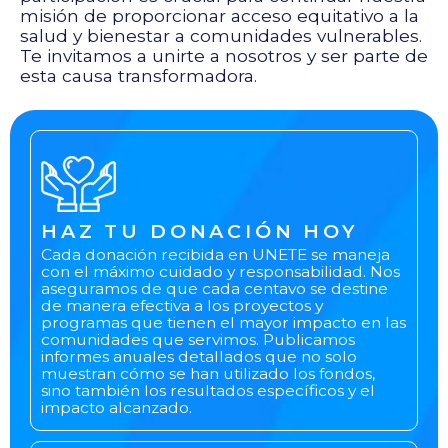
misión de proporcionar acceso equitativo a la
salud y bienestar a comunidades vulnerables.
Te invitamos a unirte a nosotros y ser parte de
esta causa transformadora.
HAZ TU DONACIÓN HOY
Cada donación recibida en UNETE se maneja
con el máximo cuidado y responsabilidad. Nos
aseguramos de que cada centavo se destine
de manera efectiva a los proyectos y
programas que tienen el mayor impacto en las
comunidades que servimos. Publicamos
informes anuales detallados que no solo
muestran cómo se han utilizado los fondos,
sino también los resultados específicos y el
impacto alcanzado.