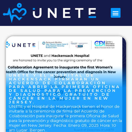
UNETE Y EL HOSPITAL DE
HACKENSACK FIRMARÁN UN
ACUERDO DE COLABORACIÓN
PARA ABRIR LA PRIMERA OFICINA
DE SALUD PARA LA PREVENCIÓN
Y DIAGNÓSTICO GRATUITO DE
CÁNCER EN LA MUJER EN NEW
JERSEY.
UNETE y el Hospital de Hackensack tienen el honor de
invitarle a la ceremonia de firma del Acuerdo de
Colaboración para inaugurar la primera Oficina de Salud
para la prevención y diagnóstico gratuito de cáncer en la
mujer en New Jersey. Fecha: Enero 09, 2025 Hora: 10
am Lugar: Bergen…