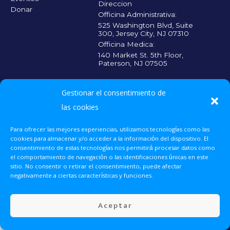
Direccion
Donar
Officina Administrativa:
525 Washington Blvd, Suite
300, Jersey City, NJ 07310
Officina Medica:
140 Market St. 5th Floor,
Paterson, NJ 07505
CADA CONTRIBUICIÓN CUENTA
Gestionar el consentimiento de
Escanea el código
QR y haz tu
las cookies
donación para que
más personas
reciban la atención
Para ofrecer las mejores experiencias, utilizamos tecnologías como las
médica que
cookies para almacenar y/o acceder a la información del dispositivo. El
necesitan.
consentimiento de estas tecnologías nos permitirá procesar datos como
el comportamiento de navegación o las identificaciones únicas en este
sitio. No consentir o retirar el consentimiento, puede afectar
Donar Ahora
UNETE 2025 © Todos los derechos reservados.
negativamente a ciertas características y funciones.
Voluntariado
Aceptar
Eventos
Contacto