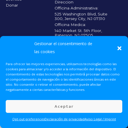
Direccion
Donar
Officina Administrativa:
525 Washington Blvd, Suite
300, Jersey City, NJ 07310
Officina Medica:
140 Market St. 5th Floor,
Paterson, NJ 07505
Gestionar el consentimiento de
CADA CONTRIBUICIÓN CUENTA
las cookies
Escanea el código
QR y haz tu
donación para que
Para ofrecer las mejores experiencias, utilizamos tecnologías como las
más personas
cookies para almacenar y/o acceder a la información del dispositivo. El
reciban la atención
médica que
consentimiento de estas tecnologías nos permitirá procesar datos como
necesitan.
el comportamiento de navegación o las identificaciones únicas en este
sitio. No consentir o retirar el consentimiento, puede afectar
negativamente a ciertas características y funciones.
Donar Ahora
UNETE 2025 © Todos los derechos reservados.
Aceptar
Voluntariado
Eventos
Opt-out preferences
Declaración de privacidad
Aviso Legal / Imprint
Contacto