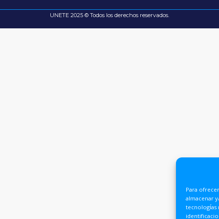
UNETE 2025 © Todos los derechos reservados.
Para ofrecer
almacenar y/
tecnologías
identificaci