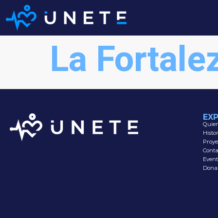
La Fortale
EX
Quie
Histo
Proye
Conta
Event
Dona