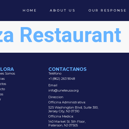
HOME
ABOUT US
OUR RESPONSE
za Restaurant
PLORA
CONTACTANOS
nes Somos
Teléfono
rias
+1 (862) 263 9048
ctos
Email
cto
info@uneteusa.org
os
Direccion
r
Officina Administrativa:
525 Washington Blvd, Suite 300,
Jersey City, NJ 07310
Officina Medica:
140 Market St. 5th Floor,
Paterson, NJ 07505