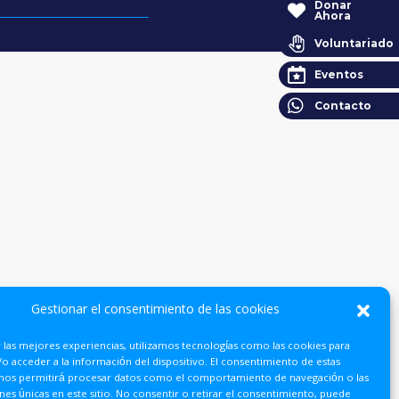
Donar
Ahora
Voluntariado
Eventos
Contacto
Gestionar el consentimiento de las cookies
 las mejores experiencias, utilizamos tecnologías como las cookies para
o acceder a la información del dispositivo. El consentimiento de estas
 nos permitirá procesar datos como el comportamiento de navegación o las
ones únicas en este sitio. No consentir o retirar el consentimiento, puede