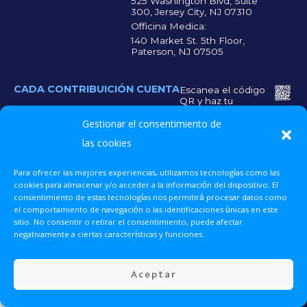
525 Washington Blvd, Suite
300, Jersey City, NJ 07310
Officina Medica:
140 Market St. 5th Floor,
Paterson, NJ 07505
CADA CONTRIBUICIÓN CUENTA
Escanea el código
QR y haz tu
donación para que
Gestionar el consentimiento de
más personas
reciban la atención
las cookies
médica que
necesitan.
Para ofrecer las mejores experiencias, utilizamos tecnologías como las
cookies para almacenar y/o acceder a la información del dispositivo. El
consentimiento de estas tecnologías nos permitirá procesar datos como
UNETE 2025 © Todos los derechos reservados.
el comportamiento de navegación o las identificaciones únicas en este
sitio. No consentir o retirar el consentimiento, puede afectar
Donar Ahora
negativamente a ciertas características y funciones.
Voluntariado
Aceptar
Eventos
Contacto