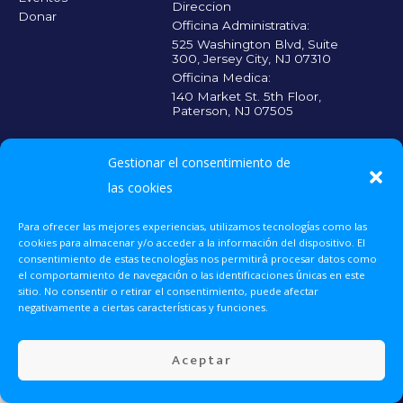
Direccion
Donar
Officina Administrativa:
525 Washington Blvd, Suite
300, Jersey City, NJ 07310
Officina Medica:
140 Market St. 5th Floor,
Paterson, NJ 07505
CADA CONTRIBUICIÓN CUENTA
Gestionar el consentimiento de
Escanea el código
QR y haz tu
las cookies
donación para que
más personas
reciban la atención
Para ofrecer las mejores experiencias, utilizamos tecnologías como las
médica que
cookies para almacenar y/o acceder a la información del dispositivo. El
necesitan.
consentimiento de estas tecnologías nos permitirá procesar datos como
el comportamiento de navegación o las identificaciones únicas en este
sitio. No consentir o retirar el consentimiento, puede afectar
Donar Ahora
UNETE 2025 © Todos los derechos reservados.
negativamente a ciertas características y funciones.
Voluntariado
Aceptar
Eventos
Contacto