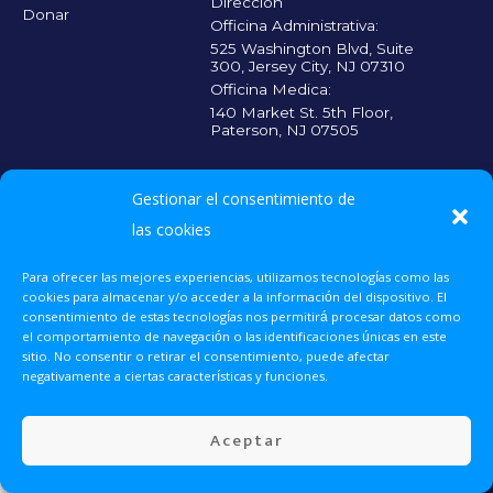
Direccion
Donar
Officina Administrativa:
525 Washington Blvd, Suite
300, Jersey City, NJ 07310
Officina Medica:
140 Market St. 5th Floor,
Paterson, NJ 07505
CADA CONTRIBUICIÓN CUENTA
Escanea el código
Gestionar el consentimiento de
QR y haz tu
donación para que
las cookies
más personas
reciban la atención
Para ofrecer las mejores experiencias, utilizamos tecnologías como las
médica que
necesitan.
cookies para almacenar y/o acceder a la información del dispositivo. El
consentimiento de estas tecnologías nos permitirá procesar datos como
el comportamiento de navegación o las identificaciones únicas en este
sitio. No consentir o retirar el consentimiento, puede afectar
UNETE 2025 © Todos los derechos reservados.
Donar Ahora
negativamente a ciertas características y funciones.
Voluntariado
Aceptar
Eventos
Contacto