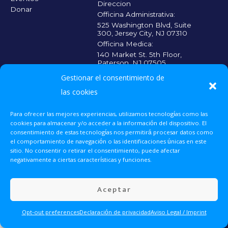
Direccion
Donar
Officina Administrativa:
525 Washington Blvd, Suite
300, Jersey City, NJ 07310
Officina Medica:
140 Market St. 5th Floor,
Paterson, NJ 07505
Gestionar el consentimiento de
CADA CONTRIBUICIÓN CUENTA
las cookies
Escanea el código
QR y haz tu
donación para que
Para ofrecer las mejores experiencias, utilizamos tecnologías como las
más personas
cookies para almacenar y/o acceder a la información del dispositivo. El
reciban la atención
médica que
consentimiento de estas tecnologías nos permitirá procesar datos como
necesitan.
el comportamiento de navegación o las identificaciones únicas en este
sitio. No consentir o retirar el consentimiento, puede afectar
negativamente a ciertas características y funciones.
Donar Ahora
UNETE 2025 © Todos los derechos reservados.
Aceptar
Voluntariado
Eventos
Opt-out preferences
Declaración de privacidad
Aviso Legal / Imprint
Contacto