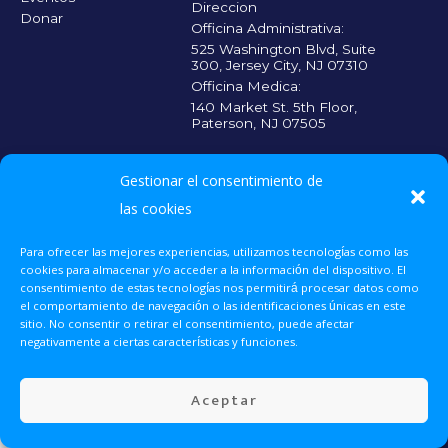
Direccion
Donar
Officina Administrativa:
525 Washington Blvd, Suite
300, Jersey City, NJ 07310
Officina Medica:
140 Market St. 5th Floor,
Paterson, NJ 07505
CADA CONTRIBUICIÓN CUENTA
Gestionar el consentimiento de
Escanea el código
QR y haz tu
las cookies
donación para que
más personas
reciban la atención
Para ofrecer las mejores experiencias, utilizamos tecnologías como las
médica que
cookies para almacenar y/o acceder a la información del dispositivo. El
necesitan.
consentimiento de estas tecnologías nos permitirá procesar datos como
el comportamiento de navegación o las identificaciones únicas en este
sitio. No consentir o retirar el consentimiento, puede afectar
Donar Ahora
UNETE 2025 © Todos los derechos reservados.
negativamente a ciertas características y funciones.
Voluntariado
Aceptar
Eventos
Contacto