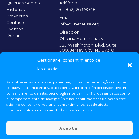
Quienes Somos
Teléfono
Historias
+1 (862) 263 9048
Proyectos
Email
Contacto
info@uneteusa.org
Eventos
Direccion
Donar
Officina Administrativa:
525 Washington Blvd, Suite
300, Jersey City, NJ 07310
Officina Medica:
Gestionar el consentimiento de
140 Market St. 5th Floor,
Paterson, NJ 07505
las cookies
Para ofrecer las mejores experiencias, utilizamos tecnologías como las
CADA CONTRIBUICIÓN CUENTA
Escanea el código
cookies para almacenar y/o acceder a la información del dispositivo. El
QR y haz tu
consentimiento de estas tecnologías nos permitirá procesar datos como
donación para que
el comportamiento de navegación o las identificaciones únicas en este
más personas
sitio. No consentir o retirar el consentimiento, puede afectar
reciban la atención
Donar Ahora
negativamente a ciertas características y funciones.
médica que
necesitan.
Voluntariado
Aceptar
Eventos
UNETE 2025 © Todos los derechos reservados.
Contacto