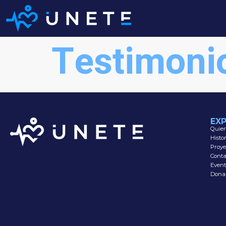
Testimon
EX
Quie
Histo
Proye
Conta
Event
Dona