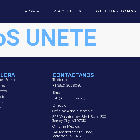
HOME
ABOUT US
OUR RESPONSE
ioS UNETE
PLORA
CONTACTANOS
nes Somos
Teléfono
rias
+1 (862) 263 9048
ctos
Email
cto
info@uneteusa.org
os
Direccion
r
Officina Administrativa:
525 Washington Blvd, Suite 300,
Jersey City, NJ 07310
Officina Medica:
140 Market St. 5th Floor,
Paterson, NJ 07505