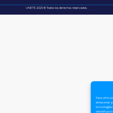
UNETE 2025 © Todos los derechos reservados.
Para ofrecer
almacenar y/
tecnologías
identificaci