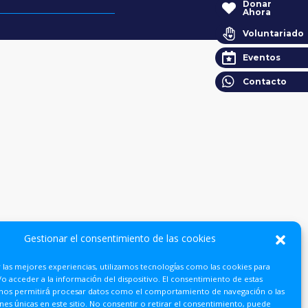
Donar
Ahora
Voluntariado
Eventos
Contacto
Gestionar el consentimiento de las cookies
 las mejores experiencias, utilizamos tecnologías como las cookies para
o acceder a la información del dispositivo. El consentimiento de estas
 nos permitirá procesar datos como el comportamiento de navegación o las
ones únicas en este sitio. No consentir o retirar el consentimiento, puede